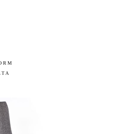
O
FORM
LTA