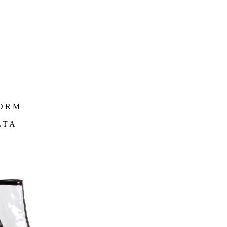
O
FORM
LTA