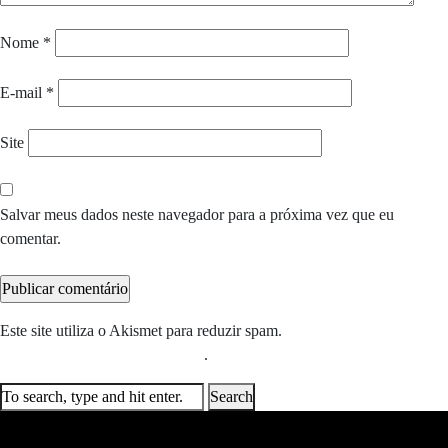
Nome
*
E-mail
*
Site
Salvar meus dados neste navegador para a próxima vez que eu
comentar.
Este site utiliza o Akismet para reduzir spam.
Saiba como seus dados
em comentários são processados
.
Search