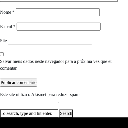
Nome
*
E-mail
*
Site
Salvar meus dados neste navegador para a próxima vez que eu
comentar.
Este site utiliza o Akismet para reduzir spam.
Saiba como seus dados
em comentários são processados
.
Search