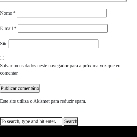
Nome
*
E-mail
*
Site
Salvar meus dados neste navegador para a próxima vez que eu
comentar.
Este site utiliza o Akismet para reduzir spam.
Saiba como seus dados
em comentários são processados
.
Search