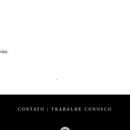
ntar.
m comentários são processados
.
CONTATO
|
TRABALHE CONOSCO