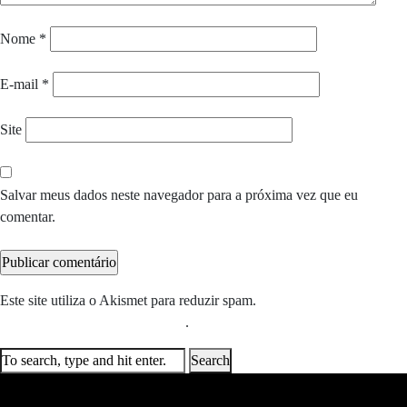
Nome
*
E-mail
*
Site
Salvar meus dados neste navegador para a próxima vez que eu
comentar.
Este site utiliza o Akismet para reduzir spam.
Saiba como seus dados
em comentários são processados
.
Search