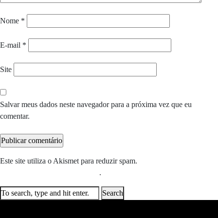
Nome
*
E-mail
*
Site
Salvar meus dados neste navegador para a próxima vez que eu
comentar.
Este site utiliza o Akismet para reduzir spam.
Saiba como seus dados
em comentários são processados
.
Search