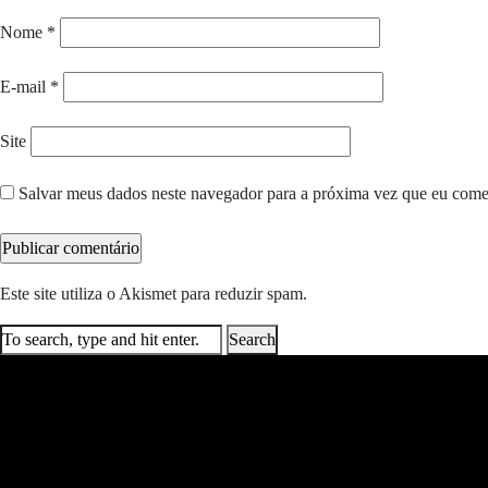
Nome
*
E-mail
*
Site
Salvar meus dados neste navegador para a próxima vez que eu come
Este site utiliza o Akismet para reduzir spam.
Saiba como seus dados e
Search