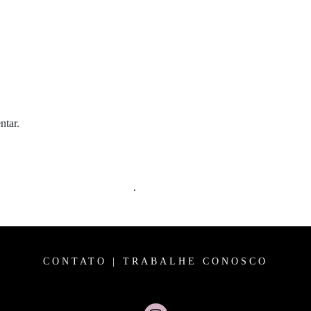
ntar.
m comentários são processados
.
CONTATO
|
TRABALHE CONOSCO