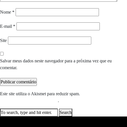
Nome
*
E-mail
*
Site
Salvar meus dados neste navegador para a próxima vez que eu
comentar.
Este site utiliza o Akismet para reduzir spam.
Saiba como seus dados
em comentários são processados
.
Search