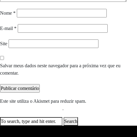
Nome
*
E-mail
*
Site
Salvar meus dados neste navegador para a próxima vez que eu
comentar.
Este site utiliza o Akismet para reduzir spam.
Saiba como seus dados
em comentários são processados
.
Search