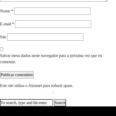
Nome
*
E-mail
*
Site
Salvar meus dados neste navegador para a próxima vez que eu
comentar.
Este site utiliza o Akismet para reduzir spam.
Saiba como seus dados
em comentários são processados
.
Search