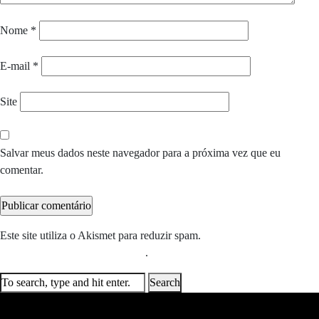
Nome
*
E-mail
*
Site
Salvar meus dados neste navegador para a próxima vez que eu
comentar.
Este site utiliza o Akismet para reduzir spam.
Saiba como seus dados
em comentários são processados
.
Search