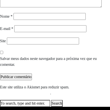
Nome
*
E-mail
*
Site
Salvar meus dados neste navegador para a próxima vez que eu
comentar.
Este site utiliza o Akismet para reduzir spam.
Saiba como seus dados
em comentários são processados
.
Search