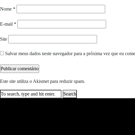
Nome
*
E-mail
*
Site
Salvar meus dados neste navegador para a próxima vez que eu come
Este site utiliza o Akismet para reduzir spam.
Saiba como seus dados e
Search