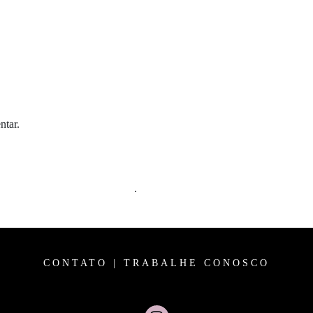
ntar.
m comentários são processados
.
CONTATO
|
TRABALHE CONOSCO