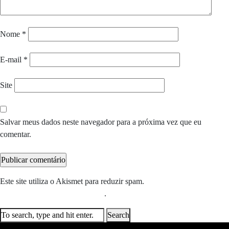
Nome
*
E-mail
*
Site
Salvar meus dados neste navegador para a próxima vez que eu
comentar.
Este site utiliza o Akismet para reduzir spam.
Saiba como seus dados
em comentários são processados
.
Search