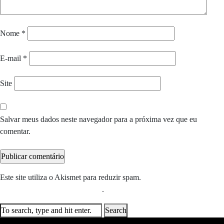
Nome
*
E-mail
*
Site
Salvar meus dados neste navegador para a próxima vez que eu
comentar.
Este site utiliza o Akismet para reduzir spam.
Saiba como seus dados
em comentários são processados
.
Search