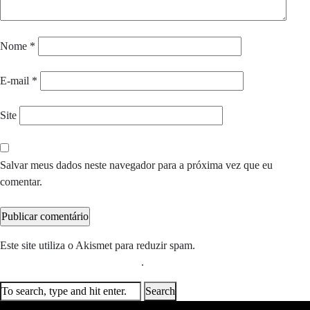
Nome
*
E-mail
*
Site
Salvar meus dados neste navegador para a próxima vez que eu
comentar.
Este site utiliza o Akismet para reduzir spam.
Saiba como seus dados
em comentários são processados
.
Search