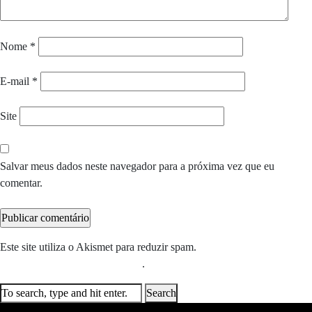
Nome
*
E-mail
*
Site
Salvar meus dados neste navegador para a próxima vez que eu
comentar.
Este site utiliza o Akismet para reduzir spam.
Saiba como seus dados
em comentários são processados
.
Search