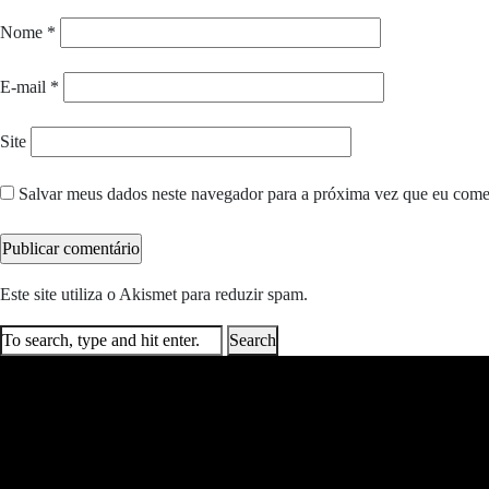
Nome
*
E-mail
*
Site
Salvar meus dados neste navegador para a próxima vez que eu come
Este site utiliza o Akismet para reduzir spam.
Saiba como seus dados e
Search