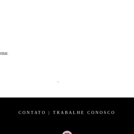
ntar.
m comentários são processados
.
CONTATO
|
TRABALHE CONOSCO