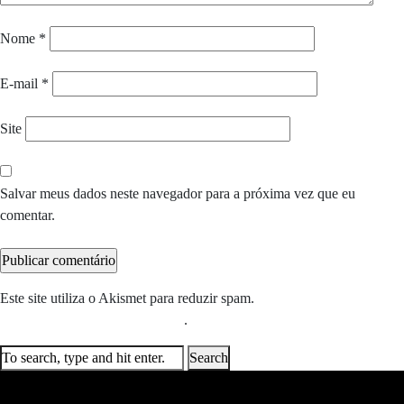
Nome
*
E-mail
*
Site
Salvar meus dados neste navegador para a próxima vez que eu
comentar.
Este site utiliza o Akismet para reduzir spam.
Saiba como seus dados
em comentários são processados
.
Search