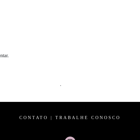
ntar.
m comentários são processados
.
CONTATO
|
TRABALHE CONOSCO