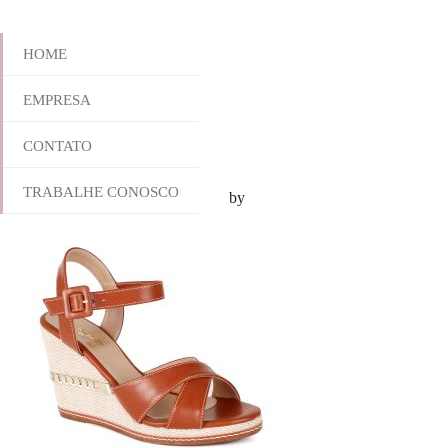
HOME
EMPRESA
564-3579
CONTATO
TRABALHE CONOSCO
janeiro 31, 2018 4:33 pm
Published by
odirlon
Leave your thoughts