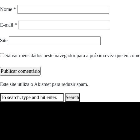
Nome
*
E-mail
*
Site
Salvar meus dados neste navegador para a próxima vez que eu come
Este site utiliza o Akismet para reduzir spam.
Saiba como seus dados e
Search