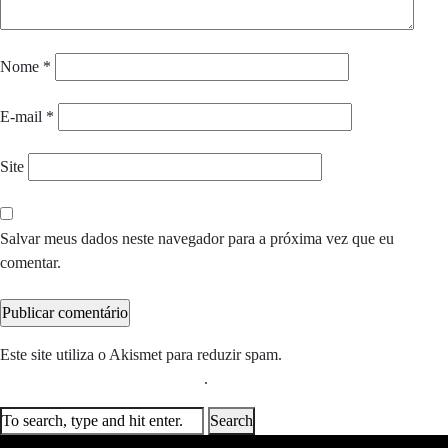
Nome
*
E-mail
*
Site
Salvar meus dados neste navegador para a próxima vez que eu
comentar.
Este site utiliza o Akismet para reduzir spam.
Saiba como seus dados
em comentários são processados
.
Search