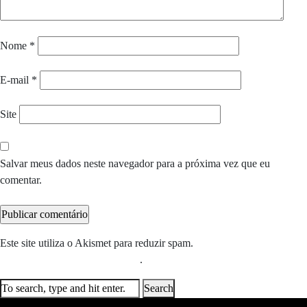
Nome
*
E-mail
*
Site
Salvar meus dados neste navegador para a próxima vez que eu
comentar.
Este site utiliza o Akismet para reduzir spam.
Saiba como seus dados
em comentários são processados
.
Search