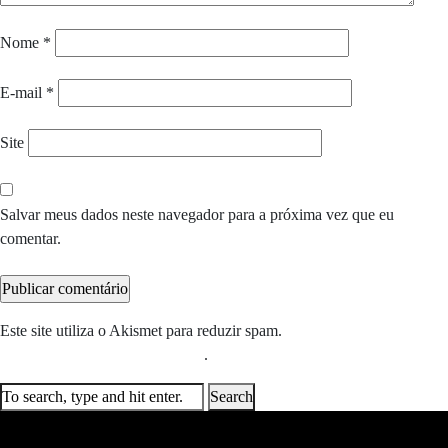
Nome
*
E-mail
*
Site
Salvar meus dados neste navegador para a próxima vez que eu
comentar.
Este site utiliza o Akismet para reduzir spam.
Saiba como seus dados
em comentários são processados
.
Search