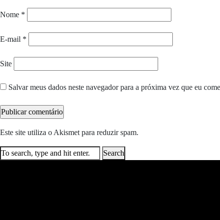
Nome
*
E-mail
*
Site
Salvar meus dados neste navegador para a próxima vez que eu come
Este site utiliza o Akismet para reduzir spam.
Saiba como seus dados e
Search