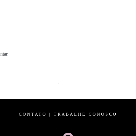
ntar.
m comentários são processados
.
CONTATO
|
TRABALHE CONOSCO