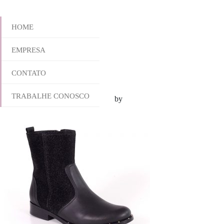
HOME
EMPRESA
555-3360
CONTATO
TRABALHE CONOSCO
janeiro 12, 2018 1:48 pm
Published by
odirlon
Leave your thoughts