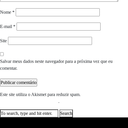
Nome
*
E-mail
*
Site
Salvar meus dados neste navegador para a próxima vez que eu
comentar.
Este site utiliza o Akismet para reduzir spam.
Saiba como seus dados
em comentários são processados
.
Search