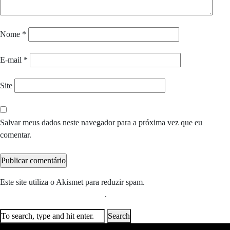
Nome
*
E-mail
*
Site
Salvar meus dados neste navegador para a próxima vez que eu
comentar.
Este site utiliza o Akismet para reduzir spam.
Saiba como seus dados
em comentários são processados
.
Search