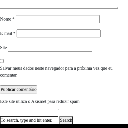
Nome
*
E-mail
*
Site
Salvar meus dados neste navegador para a próxima vez que eu
comentar.
Este site utiliza o Akismet para reduzir spam.
Saiba como seus dados
em comentários são processados
.
Search