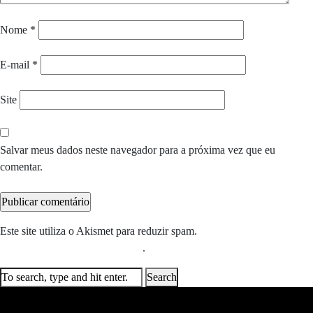
Nome
*
E-mail
*
Site
Salvar meus dados neste navegador para a próxima vez que eu
comentar.
Este site utiliza o Akismet para reduzir spam.
Saiba como seus dados
em comentários são processados
.
Search