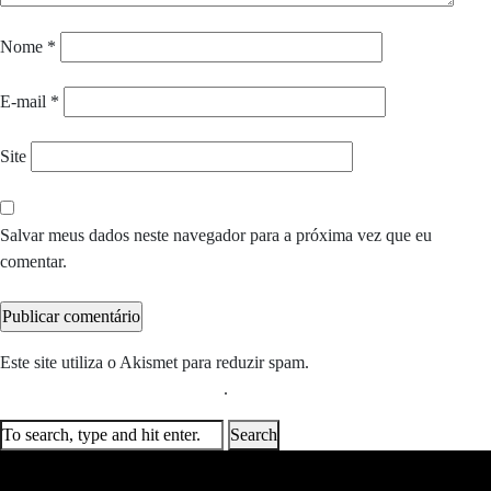
Nome
*
E-mail
*
Site
Salvar meus dados neste navegador para a próxima vez que eu
comentar.
Este site utiliza o Akismet para reduzir spam.
Saiba como seus dados
em comentários são processados
.
Search