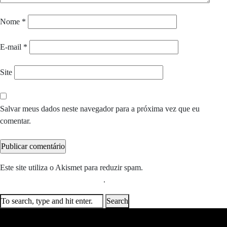
Nome
*
E-mail
*
Site
Salvar meus dados neste navegador para a próxima vez que eu
comentar.
Este site utiliza o Akismet para reduzir spam.
Saiba como seus dados
em comentários são processados
.
Search