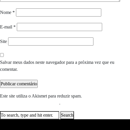
Nome
*
E-mail
*
Site
Salvar meus dados neste navegador para a próxima vez que eu
comentar.
Este site utiliza o Akismet para reduzir spam.
Saiba como seus dados
em comentários são processados
.
Search