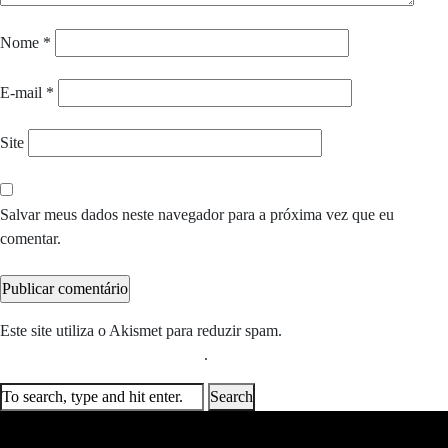
Nome
*
E-mail
*
Site
Salvar meus dados neste navegador para a próxima vez que eu
comentar.
Este site utiliza o Akismet para reduzir spam.
Saiba como seus dados
em comentários são processados
.
Search