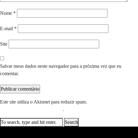
Nome
*
E-mail
*
Site
Salvar meus dados neste navegador para a próxima vez que eu
comentar.
Este site utiliza o Akismet para reduzir spam.
Saiba como seus dados
em comentários são processados
.
Search