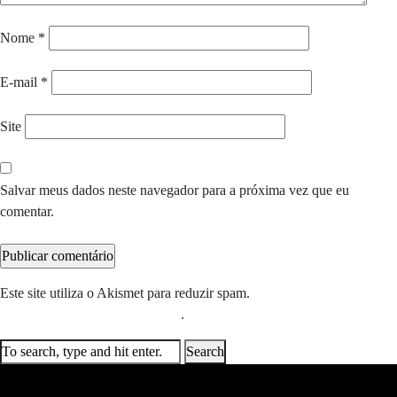
Nome
*
E-mail
*
Site
Salvar meus dados neste navegador para a próxima vez que eu
comentar.
Este site utiliza o Akismet para reduzir spam.
Saiba como seus dados
em comentários são processados
.
Search