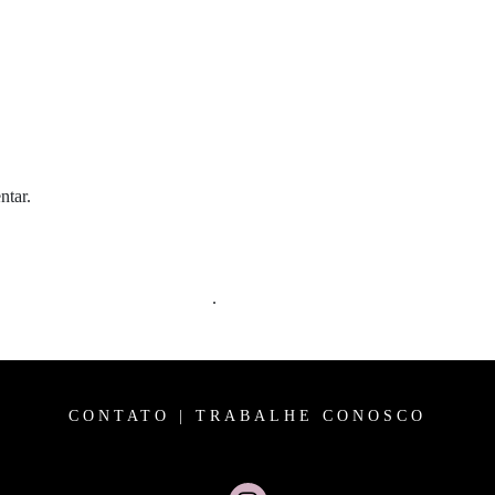
ntar.
m comentários são processados
.
CONTATO
|
TRABALHE CONOSCO