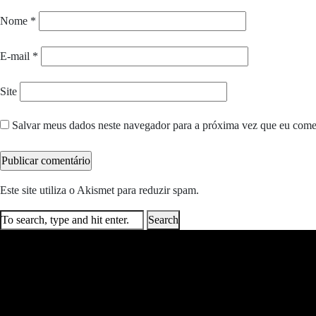
Nome
*
E-mail
*
Site
Salvar meus dados neste navegador para a próxima vez que eu come
Este site utiliza o Akismet para reduzir spam.
Saiba como seus dados e
Search