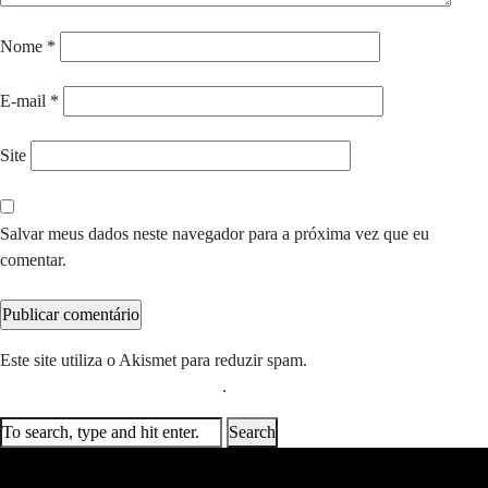
Nome
*
E-mail
*
Site
Salvar meus dados neste navegador para a próxima vez que eu
comentar.
Este site utiliza o Akismet para reduzir spam.
Saiba como seus dados
em comentários são processados
.
Search