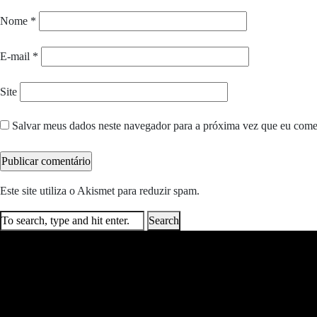
Nome
*
E-mail
*
Site
Salvar meus dados neste navegador para a próxima vez que eu come
Este site utiliza o Akismet para reduzir spam.
Saiba como seus dados e
Search