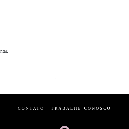
ntar.
m comentários são processados
.
CONTATO
|
TRABALHE CONOSCO