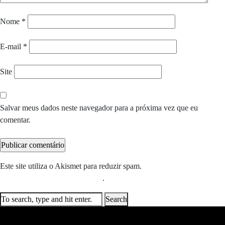
Nome
*
E-mail
*
Site
Salvar meus dados neste navegador para a próxima vez que eu
comentar.
Este site utiliza o Akismet para reduzir spam.
Saiba como seus dados
em comentários são processados
.
Search