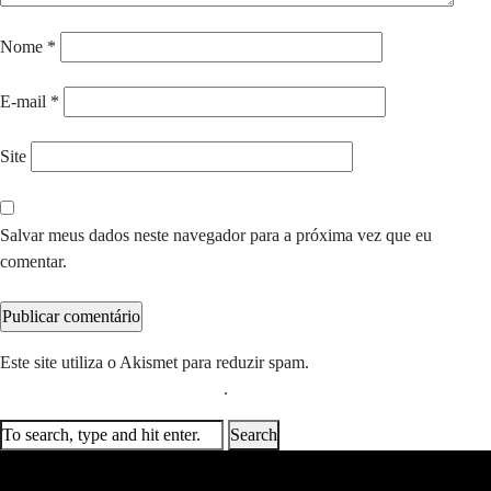
Nome
*
E-mail
*
Site
Salvar meus dados neste navegador para a próxima vez que eu
comentar.
Este site utiliza o Akismet para reduzir spam.
Saiba como seus dados
em comentários são processados
.
Search