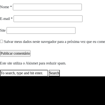
Nome
*
E-mail
*
Site
Salvar meus dados neste navegador para a próxima vez que eu come
Este site utiliza o Akismet para reduzir spam.
Saiba como seus dados e
Search