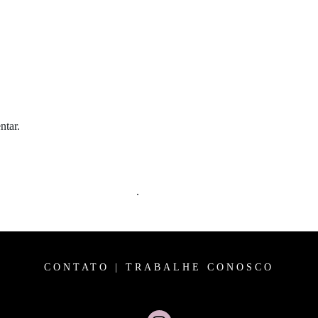
ntar.
m comentários são processados
.
CONTATO
|
TRABALHE CONOSCO