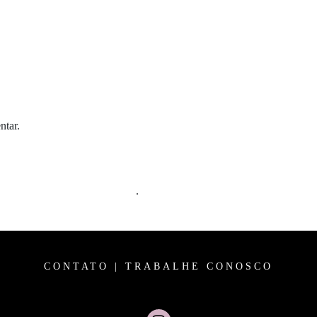
ntar.
m comentários são processados
.
CONTATO
|
TRABALHE CONOSCO