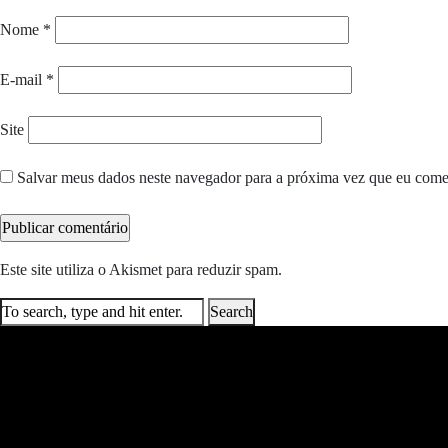
Nome
*
E-mail
*
Site
Salvar meus dados neste navegador para a próxima vez que eu come
Este site utiliza o Akismet para reduzir spam.
Saiba como seus dados e
Search