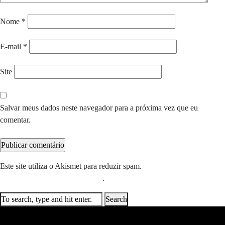
Nome
*
E-mail
*
Site
Salvar meus dados neste navegador para a próxima vez que eu
comentar.
Este site utiliza o Akismet para reduzir spam.
Saiba como seus dados
em comentários são processados
.
Search