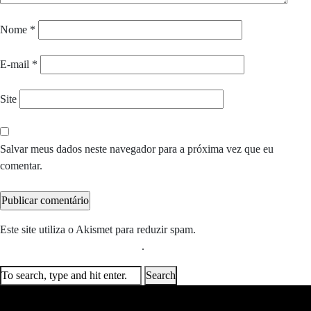
Nome
*
E-mail
*
Site
Salvar meus dados neste navegador para a próxima vez que eu
comentar.
Este site utiliza o Akismet para reduzir spam.
Saiba como seus dados
em comentários são processados
.
Search