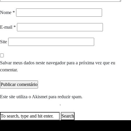
Nome
*
E-mail
*
Site
Salvar meus dados neste navegador para a próxima vez que eu
comentar.
Este site utiliza o Akismet para reduzir spam.
Saiba como seus dados
em comentários são processados
.
Search