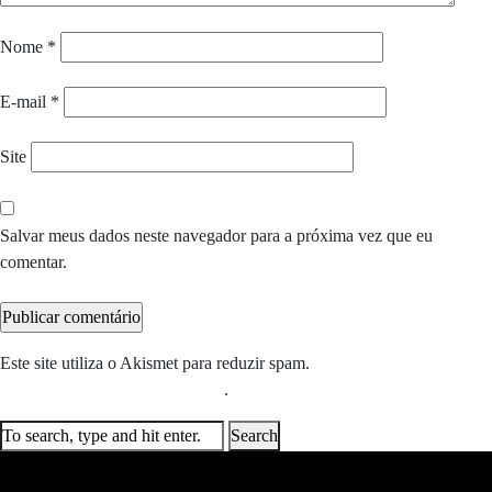
Nome
*
E-mail
*
Site
Salvar meus dados neste navegador para a próxima vez que eu
comentar.
Este site utiliza o Akismet para reduzir spam.
Saiba como seus dados
em comentários são processados
.
Search