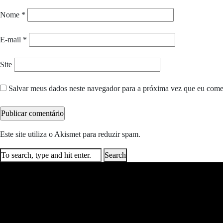
Nome
*
E-mail
*
Site
Salvar meus dados neste navegador para a próxima vez que eu come
Este site utiliza o Akismet para reduzir spam.
Saiba como seus dados e
Search