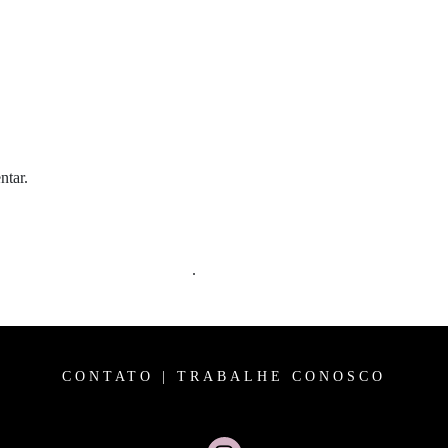
ntar.
m comentários são processados
.
CONTATO
|
TRABALHE CONOSCO