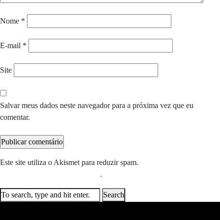
Nome
*
E-mail
*
Site
Salvar meus dados neste navegador para a próxima vez que eu
comentar.
Este site utiliza o Akismet para reduzir spam.
Saiba como seus dados
em comentários são processados
.
Search