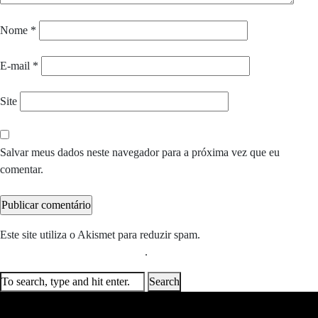
Nome
*
E-mail
*
Site
Salvar meus dados neste navegador para a próxima vez que eu
comentar.
Este site utiliza o Akismet para reduzir spam.
Saiba como seus dados
em comentários são processados
.
Search